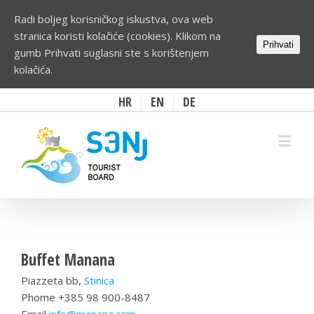
Radi boljeg korisničkog iskustva, ova web
stranica koristi kolačiće (cookies). Klikom na
Prihvati
gumb Prihvati suglasni ste s korištenjem
kolačića.
HR
EN
DE
Buffet Manana
Piazzeta bb,
Stinica
Phome +385 98 900-8487
Email
info@manana.com