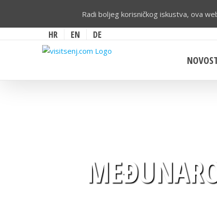
Radi boljeg korisničkog iskustva, ova web
HR
EN
DE
NOVOST
MEĐUNAROD