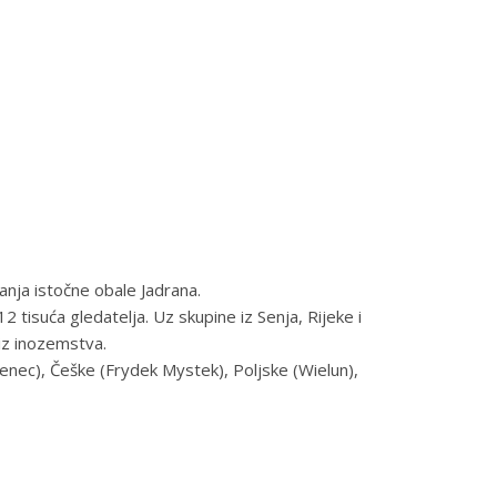
nja istočne obale Jadrana.
2 tisuća gledatelja. Uz skupine iz Senja, Rijeke i
 iz inozemstva.
 (Senec), Češke (Frydek Mystek), Poljske (Wielun),