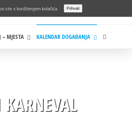
ni ste s korištenjem kolačića.
Prihvati
J – MJESTA
KALENDAR DOGAĐANJA
I KARNEVAL