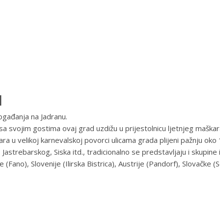
l
događanja na Jadranu.
 svojim gostima ovaj grad uzdižu u prijestolnicu ljetnjeg maškara
ra u velikoj karnevalskoj povorci ulicama grada plijeni pažnju oko 1
Jastrebarskog, Siska itd., tradicionalno se predstavljaju i skupine
e (Fano), Slovenije (Ilirska Bistrica), Austrije (Pandorf), Slovačke