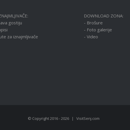
ZNAJMLJIVAČE:
DOWNLOAD ZONA:
java gostiju
- Brošure
pisi
- Foto galerije
ute za iznajmljivače
- Video
© Copyright 2016 -
2026 |
VisitSenj.com