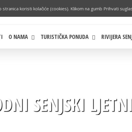
 stranica koristi kolačiće (cookies). Klikom na gumb Prihvati suglas
I
O NAMA
TURISTIČKA PONUDA
RIVIJERA SEN
NI SENJSKI LJETN