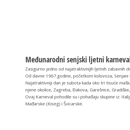
Međunarodni senjski ljetni karneva
Zasigurno jedno od najatraktivnijih ljetnih zabavnih 
Od davne 1967.godine, početkom kolovoza, Senjani sa
Najatraktivniji dan je subota kada oko tri tisuće maška
njene okolice, Zagreba, Đakova, Garešnice, Gradiške, 
Ovaj Karneval pohodile su i pohađaju skupine iz: Italij
Mađarske (Kiseg) i Švicarske.