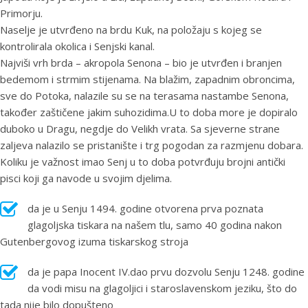
Primorju.
Naselje je utvrđeno na brdu Kuk, na položaju s kojeg se
kontrolirala okolica i Senjski kanal.
Najviši vrh brda – akropola Senona – bio je utvrđen i branjen
bedemom i strmim stijenama. Na blažim, zapadnim obroncima,
sve do Potoka, nalazile su se na terasama nastambe Senona,
također zaštičene jakim suhozidima.U to doba more je dopiralo
duboko u Dragu, negdje do Velikh vrata. Sa sjeverne strane
zaljeva nalazilo se pristanište i trg pogodan za razmjenu dobara.
Koliku je važnost imao Senj u to doba potvrđuju brojni antički
pisci koji ga navode u svojim djelima.
da je u Senju 1494. godine otvorena prva poznata
glagoljska tiskara na našem tlu, samo 40 godina nakon
Gutenbergovog izuma tiskarskog stroja
da je papa Inocent IV.dao prvu dozvolu Senju 1248. godine
da vodi misu na glagoljici i staroslavenskom jeziku, što do
tada nije bilo dopušteno