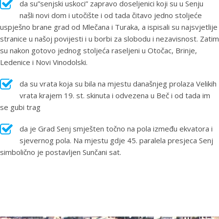
da su”senjski uskoci” zapravo doseljenici koji su u Senju
našli novi dom i utočište i od tada čitavo jedno stoljeće
uspješno brane grad od Mlečana i Turaka, a ispisali su najsvjetlije
stranice u našoj povijesti i u borbi za slobodu i nezavisnost. Zatim
su nakon gotovo jednog stoljeća raseljeni u Otočac, Brinje,
Ledenice i Novi Vinodolski.
da su vrata koja su bila na mjestu današnjeg prolaza Velikih
vrata krajem 19. st. skinuta i odvezena u Beč i od tada im
se gubi trag
da je Grad Senj smješten točno na pola između ekvatora i
sjevernog pola. Na mjestu gdje 45. paralela presjeca Senj
simbolično je postavljen Sunčani sat.