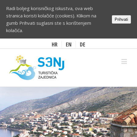
Radi boljeg korisničkog iskustva, ova web
stranica koristi kolačiće (cookies). Klikom na
Prihvati
gumb Prihvati suglasni ste s korištenjem
kolačića.
HR
EN
DE