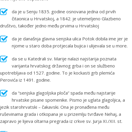
da je u Senju 1835. godine osnovana jedna od prvih
čitaonica u Hrvatskoj, a 1842. je utemeljeno Glazbeno
društvo, također jedno među prvima u Hrvatskoj
da je današnja glavna senjska ulica Potok dobila ime jer je
njome u staro doba protjecala bujica i ulijevala se u more.
da se u Katedrali sv. Marije nalazi najstarija poznata
varijanta hrvatskog državnog grba i on se službeno
upotrebljava od 1527. godine. To je kockasti grb plemića
Perovića iz 1491. godine.
da “senjska glagoljska ploča” spada među najstarije
hrvatske pisane spomenike. Pismo je uglata glagoljica, a
jezik starohrvatski – čakavski. Ona je pronađena među
ruševinama grada i otkopana je u prizemlju tvrđave Nehaj, a
zapravo je lijeva oltarna pregrada iz crkve sv. Jurja XI./XII. st.