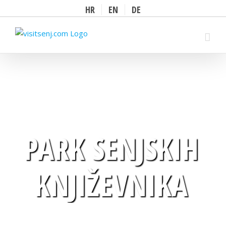
HR
EN
DE
Prihvati
PARK SENJSKIH
KNJIŽEVNIKA