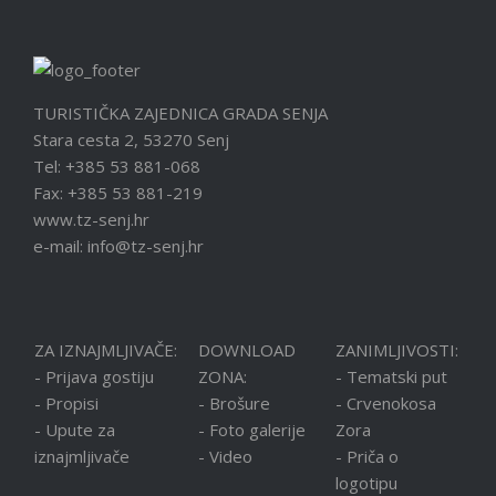
TURISTIČKA ZAJEDNICA GRADA SENJA
Stara cesta 2, 53270 Senj
Tel: +385 53 881-068
Fax: +385 53 881-219
www.tz-senj.hr
e-mail: info@tz-senj.hr
ZA IZNAJMLJIVAČE:
DOWNLOAD
ZANIMLJIVOSTI:
- Prijava gostiju
ZONA:
- Tematski put
- Propisi
- Brošure
- Crvenokosa
- Upute za
- Foto galerije
Zora
iznajmljivače
- Video
- Priča o
logotipu